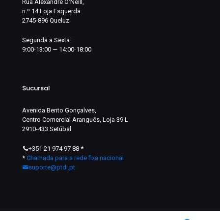
Rua Alexandre O'Neill,
n.º 14 Loja Esquerda
2745-896 Queluz
Segunda a Sexta:
9:00-13:00 — 14:00-18:00
Sucursal
Avenida Bento Gonçalves,
Centro Comercial Aranguês, Loja 39 L
2910-433 Setúbal
+351 21 974 97 88
*
*
Chamada para a rede fixa nacional
suporte@ptdi.pt