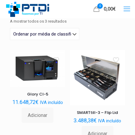
0
0,00
€
Ordenado
A mostrar todos os 3 resultados
por
média
de
classificação
Glory CI-5
11.648,72
€
IVA incluído
SMARTtill-3 – Flip Lid
Adicionar
3.488,38
€
IVA incluído
Adicionar