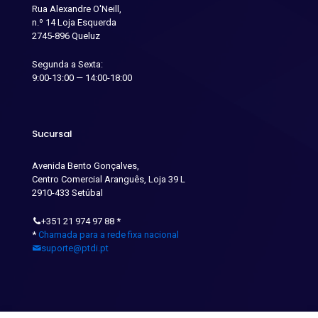
Rua Alexandre O'Neill,
n.º 14 Loja Esquerda
2745-896 Queluz
Segunda a Sexta:
9:00-13:00 — 14:00-18:00
Sucursal
Avenida Bento Gonçalves,
Centro Comercial Aranguês, Loja 39 L
2910-433 Setúbal
+351 21 974 97 88
*
*
Chamada para a rede fixa nacional
suporte@ptdi.pt