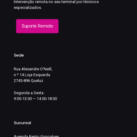
Intervenção remota no seu terminal por técnicos
especializados.
Suporte Remoto
Sede
Rua Alexandre O'Neill,
n.º 14 Loja Esquerda
2745-896 Queluz
Segunda a Sexta:
9:00-13:00 — 14:00-18:00
Sucursal
Avenida Bento Gonçalves,