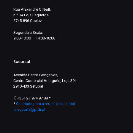
Rua Alexandre O'Neill,
n.º 14 Loja Esquerda
2745-896 Queluz
Segunda a Sexta:
9:00-13:00 — 14:00-18:00
Sucursal
Avenida Bento Gonçalves,
Centro Comercial Aranguês, Loja 39 L
2910-433 Setúbal
+351 21 974 97 88
*
*
Chamada para a rede fixa nacional
suporte@ptdi.pt