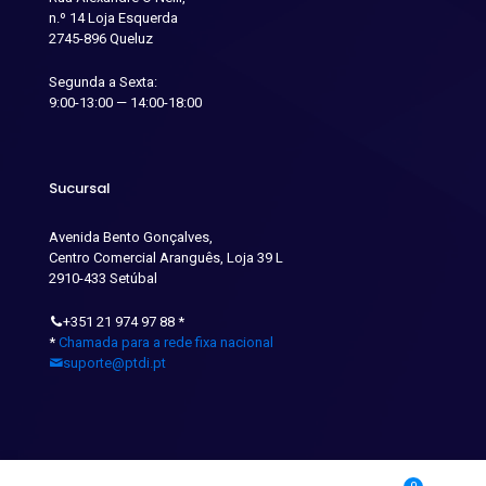
n.º 14 Loja Esquerda
2745-896 Queluz
Segunda a Sexta:
9:00-13:00 — 14:00-18:00
Sucursal
Avenida Bento Gonçalves,
Centro Comercial Aranguês, Loja 39 L
2910-433 Setúbal
+351 21 974 97 88
*
*
Chamada para a rede fixa nacional
suporte@ptdi.pt