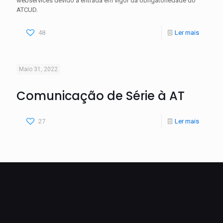
webservices devido à entrada em vigor da obrigatoriedade do
ATCUD.
48
Ler mais
Maio 31, 2022
Comunicação de Série à AT
27
Ler mais