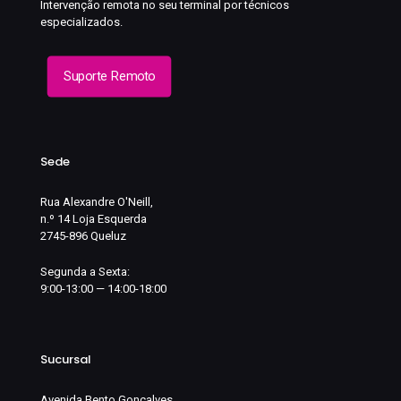
Intervenção remota no seu terminal por técnicos
especializados.
Suporte Remoto
Sede
Rua Alexandre O'Neill,
n.º 14 Loja Esquerda
2745-896 Queluz
Segunda a Sexta:
9:00-13:00 — 14:00-18:00
Sucursal
Avenida Bento Gonçalves,