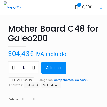
0
0,00€
Mother Board C48 for
Galeo200
304,43
€
IVA incluído
Quantidade
Adicionar
de
Mother
Board
REF:
ART-02519
Categorias:
Componentes
,
Galeo200
C48
Etiquetas:
Galeo200
Motherboard
for
Galeo200
Partilha