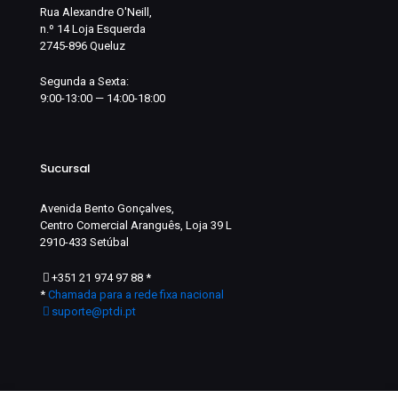
Rua Alexandre O'Neill,
n.º 14 Loja Esquerda
2745-896 Queluz
Segunda a Sexta:
9:00-13:00 — 14:00-18:00
Sucursal
Avenida Bento Gonçalves,
Centro Comercial Aranguês, Loja 39 L
2910-433 Setúbal
+351 21 974 97 88
*
*
Chamada para a rede fixa nacional
suporte@ptdi.pt