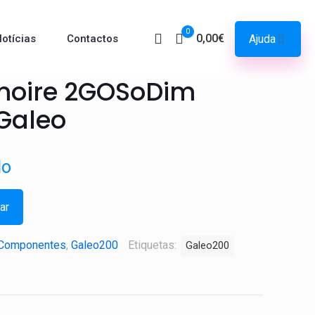
0
0,00€
Ajuda
otícias
Contactos
moire 2GOSoDim
 Galeo
do
ar
Componentes
,
Galeo200
Etiquetas:
Galeo200