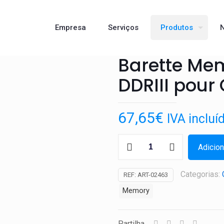
Empresa
Serviços
Produtos
N
Barette Me
DDRIII pour
67,65
€
IVA incluí
Quantidade
Adicion
de
Barette
Categorias:
REF:
ART-02463
Memoire
Memory
2GOSoDim
DDRIII
pour
Partilha