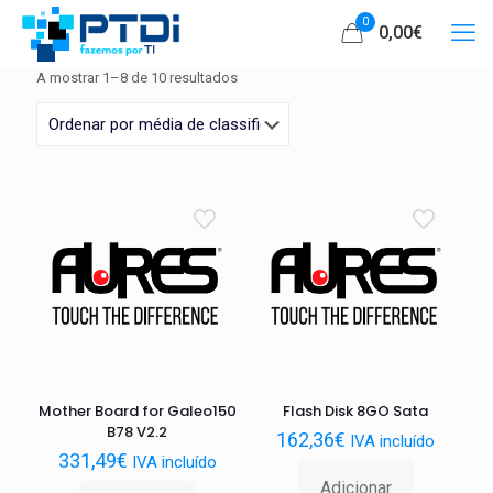
0
0,00€
Ordenado
A mostrar 1–8 de 10 resultados
por
média
de
classificação
Mother Board for Galeo150
Flash Disk 8GO Sata
B78 V2.2
162,36
€
IVA incluído
331,49
€
IVA incluído
Adicionar