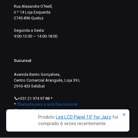
Rua Alexandre O'Neill,
n.º 14 Loja Esquerda
2745-896 Queluz
Segunda a Sexta:
9:00-13:00 — 14:00-18:00
Sucursal
Avenida Bento Gonçalves,
Centro Comercial Aranguês, Loja 39 L
2910-433 Setúbal
+351 21 974 97 88
*
*
Chamada para a rede fixa nacional
suporte@ptdi.pt
✕
Produto
Led LCD Panel 15″ for Jazz
foi
comprado 6 vezes recentemente.