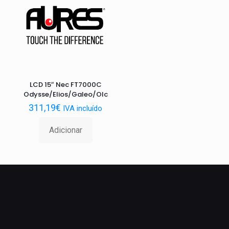
LCD 15″ Nec FT7000C
Odysse/Elios/Galeo/Olc
311,19
€
IVA incluído
Adicionar