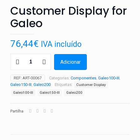
Customer Display for
Galeo
76,44
€
IVA incluído
Quantidade
Adicionar
de
Customer
Display
REF:
ART-00067
Categorias:
Componentes
,
Galeo100-III
,
for
Galeo150-III
,
Galeo200
Etiquetas:
Customer Display
Galeo
Galeo100-III
Galeo150-III
Galeo200
Partilha