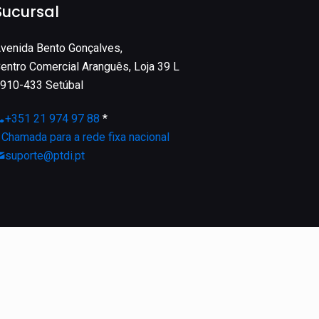
Sucursal
venida Bento Gonçalves,
entro Comercial Aranguês, Loja 39 L
910-433 Setúbal
+351 21 974 97 88
*
*
Chamada para a rede fixa nacional
suporte@ptdi.pt