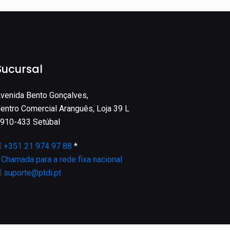
Sucursal
venida Bento Gonçalves,
entro Comercial Aranguês, Loja 39 L
910-433 Setúbal
+351 21 974 97 88
*
*
Chamada para a rede fixa nacional
suporte@ptdi.pt