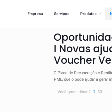
Empresa
Serviços
Produtos
N
Oportunida
I Novas aju
Voucher Ve
O Plano de Recuperação e Resiliê
PME, que o pode ajudar a gerar m
Você gosta disso?
33