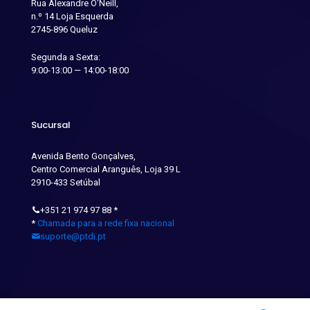
Rua Alexandre O'Neill,
n.º 14 Loja Esquerda
2745-896 Queluz
Segunda a Sexta:
9:00-13:00 — 14:00-18:00
Sucursal
Avenida Bento Gonçalves,
Centro Comercial Aranguês, Loja 39 L
2910-433 Setúbal
+351 21 974 97 88
*
*
Chamada para a rede fixa nacional
suporte@ptdi.pt