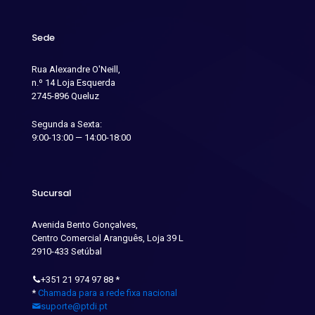
Sede
Rua Alexandre O'Neill,
n.º 14 Loja Esquerda
2745-896 Queluz
Segunda a Sexta:
9:00-13:00 — 14:00-18:00
Sucursal
Avenida Bento Gonçalves,
Centro Comercial Aranguês, Loja 39 L
2910-433 Setúbal
+351 21 974 97 88
*
*
Chamada para a rede fixa nacional
suporte@ptdi.pt