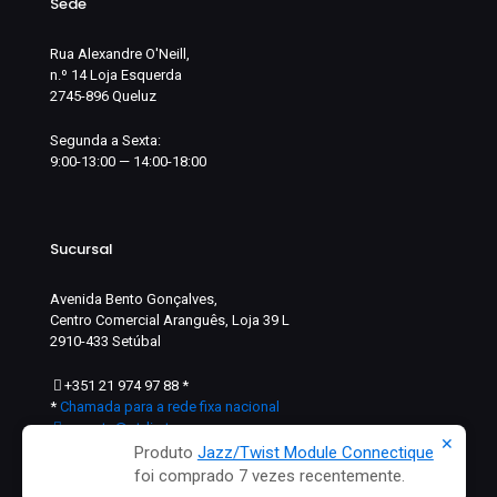
Sede
Rua Alexandre O'Neill,
n.º 14 Loja Esquerda
2745-896 Queluz
Segunda a Sexta:
9:00-13:00 — 14:00-18:00
Sucursal
Avenida Bento Gonçalves,
Centro Comercial Aranguês, Loja 39 L
2910-433 Setúbal
+351 21 974 97 88
*
*
Chamada para a rede fixa nacional
suporte@ptdi.pt
✕
Produto
Jazz/Twist Module Connectique
foi comprado 7 vezes recentemente.