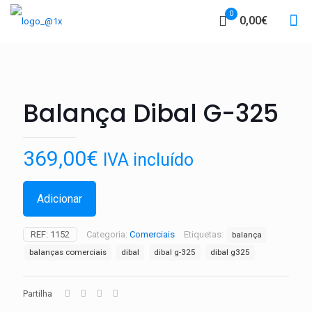
0
0,00€
Balança Dibal G-325
369,00
€
IVA incluído
Adicionar
REF:
1152
Categoria:
Comerciais
Etiquetas:
balança
balanças comerciais
dibal
dibal g-325
dibal g325
Partilha