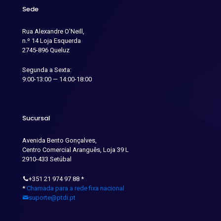
Sede
Rua Alexandre O'Neill,
n.º 14 Loja Esquerda
2745-896 Queluz
Segunda a Sexta:
9:00-13:00 — 14:00-18:00
Sucursal
Avenida Bento Gonçalves,
Centro Comercial Aranguês, Loja 39 L
2910-433 Setúbal
+351 21 974 97 88
*
*
Chamada para a rede fixa nacional
suporte@ptdi.pt