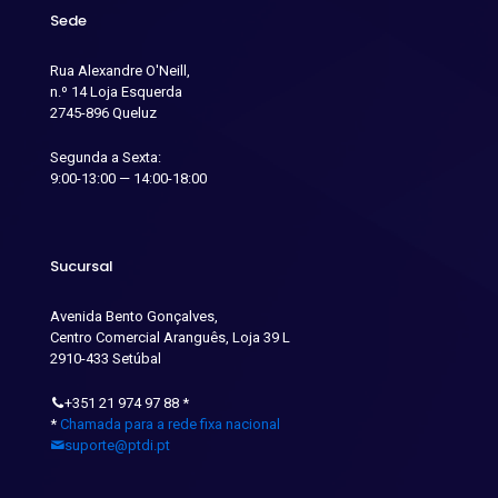
Sede
Rua Alexandre O'Neill,
n.º 14 Loja Esquerda
2745-896 Queluz
Segunda a Sexta:
9:00-13:00 — 14:00-18:00
Sucursal
Avenida Bento Gonçalves,
Centro Comercial Aranguês, Loja 39 L
2910-433 Setúbal
+351 21 974 97 88
*
*
Chamada para a rede fixa nacional
suporte@ptdi.pt