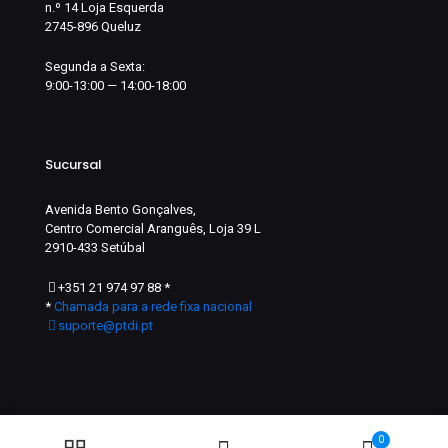
n.º 14 Loja Esquerda
2745-896 Queluz
Segunda a Sexta:
9:00-13:00 — 14:00-18:00
Sucursal
Avenida Bento Gonçalves,
Centro Comercial Aranguês, Loja 39 L
2910-433 Setúbal
+351 21 974 97 88
*
*
Chamada para a rede fixa nacional
suporte@ptdi.pt
0