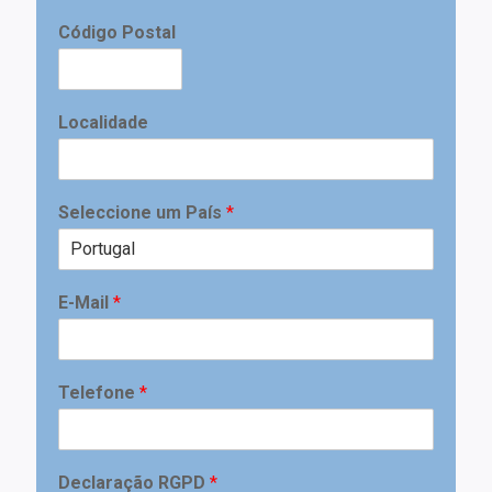
Código Postal
Localidade
Seleccione um País
*
E-Mail
*
Telefone
*
Declaração RGPD
*