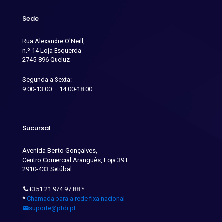
Sede
Rua Alexandre O'Neill,
n.º 14 Loja Esquerda
2745-896 Queluz
Segunda a Sexta:
9:00-13:00 — 14:00-18:00
Sucursal
Avenida Bento Gonçalves,
Centro Comercial Aranguês, Loja 39 L
2910-433 Setúbal
+351 21 974 97 88
*
*
Chamada para a rede fixa nacional
suporte@ptdi.pt