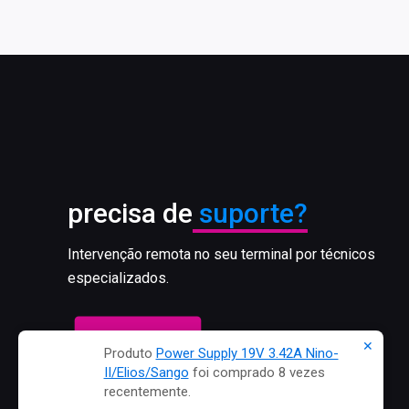
precisa de
suporte?
Intervenção remota no seu terminal por técnicos
especializados.
Suporte Remoto
✕
Produto
Power Supply 19V 3.42A Nino-
II/Elios/Sango
foi comprado 8 vezes
recentemente.