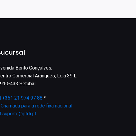
Sucursal
venida Bento Gonçalves,
entro Comercial Aranguês, Loja 39 L
910-433 Setúbal
+351 21 974 97 88
*
*
Chamada para a rede fixa nacional
suporte@ptdi.pt